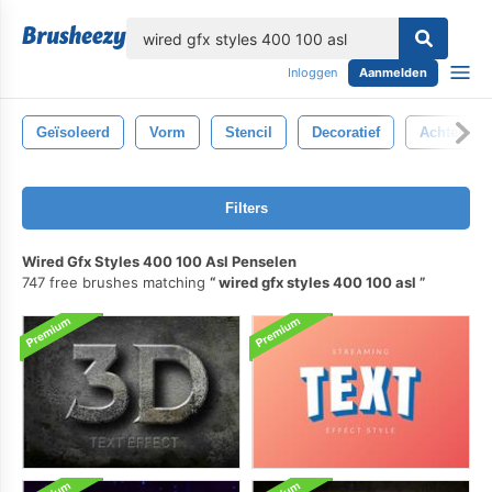
lose
Inloggen
Aanmelden
Geïsoleerd
Vorm
Stencil
Decoratief
Achtergro
Filters
Wired Gfx Styles 400 100 Asl Penselen
747 free brushes matching
wired gfx styles 400 100 asl