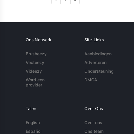
Ons Netwerk
Site-Links
Brusheezy
Aanbiedingen
Vecteezy
Adverteren
Videezy
Ondersteuning
Word een
DMCA
provider
Talen
Over Ons
English
Over ons
Español
Ons team