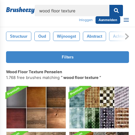
lose
Inloggen
Aanmelden
Structuur
Oud
Wijnoogst
Abstract
Achtergron
Filters
Wood Floor Texture Penselen
1.768 free brushes matching
wood floor texture