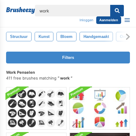
lose
Inloggen
Aanmelden
Structuur
Kunst
Bloem
Handgemaakt
Ontwerp
Filters
Work Penselen
411 free brushes matching
work