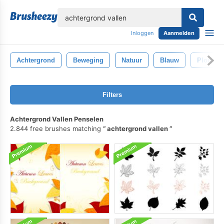
lose
Inloggen
Aanmelden
Achtergrond
Beweging
Natuur
Blauw
Plons
Filters
Achtergrond Vallen Penselen
2.844 free brushes matching
achtergrond vallen