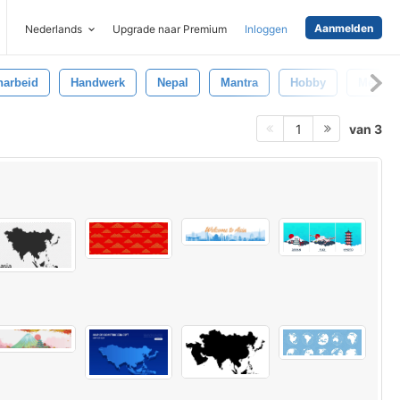
Aanmelden
Nederlands
Upgrade naar Premium
Inloggen
arbeid
Handwerk
Nepal
Mantra
Hobby
Meditat
van 3
1