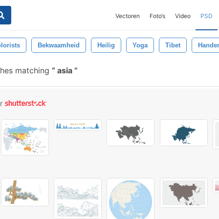
Vectoren
Foto‘s
Video
PSD
lorists
Bekwaamheid
Heilig
Yoga
Tibet
Handen
shes matching
asia
or