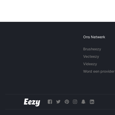
Ons Netwerk
Brusheezy
Vecteezy
Videezy
Word een provider