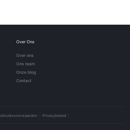
Over Ons
Over ons
Ons team
Onze blog
Contact
ebruiksvoorwaarden
Privacybeleid