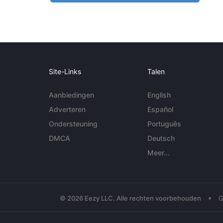
Site-Links
Talen
Aanbiedingen
English
Adverteren
Español
Ondersteuning
Português
DMCA
Deutsch
Meer...
•
© 2026 Eezy LLC. Alle rechten voorbehouden
G