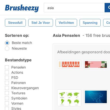
Stressfull
Stel Je Voor
Verlichten
Spanning
Co
Sorteren op:
Asia Penselen
-
156 free bru
Beste match
Nieuwste
Afbeeldingen gesponsord do
Bestandstype
Penselen
Actions
PSD
Patronen
Kleurovergangen
Textures
Symbolen
Vormen
Styles