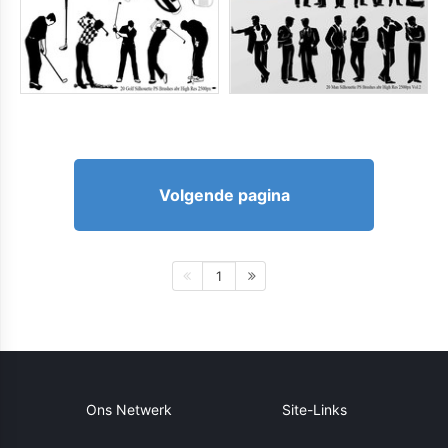
Volgende pagina
1
Ons Netwerk
Site-Links