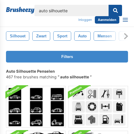
lose
Inloggen
Aanmelden
Silhouet
Zwart
Sport
Auto
Mensen
Vervo
Filters
Auto Silhouette Penselen
467 free brushes matching
auto silhouette