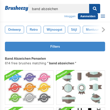
lose
Inloggen
Aanmelden
Ontwerp
Retro
Wijnoogst
Stijl
Montuur
I
Filters
Band Abzeichen Penselen
614 free brushes matching
band abzeichen