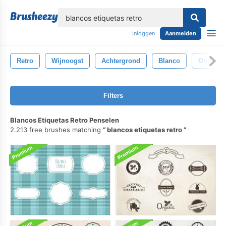
lose
Inloggen
Aanmelden
Retro
Wijnoogst
Achtergrond
Blanco
Oud
Filters
Blancos Etiquetas Retro Penselen
2.213 free brushes matching
blancos etiquetas retro