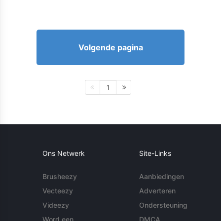
Volgende pagina
1
Ons Netwerk
Site-Links
Brusheezy
Aanbiedingen
Vecteezy
Adverteren
Videezy
Ondersteuning
Word een
DMCA