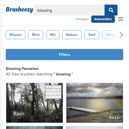
lose
Inloggen
Aanmelden
Blazen
Mist
Wit
Natuur
Stof
Structuur
Filters
Blowing Penselen
42 free brushes matching
blowing