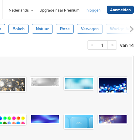
Aanmelden
Nederlands
Upgrade naar Premium
Inloggen
r
Bokeh
Natuur
Roze
Vervagen
Wazige Achter
van 14
1