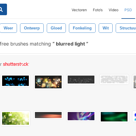
Vectoren
Foto‘s
Video
PSD
Weer
Ontwerp
Gloed
Fonkeling
Wit
Structuu
free brushes matching
blurred light
or