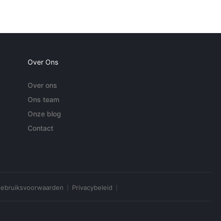
Over Ons
Over ons
Ons team
Onze blog
Contact
ebruiksvoorwaarden
Privacybeleid