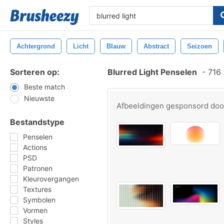
Achtergrond
Licht
Blauw
Abstract
Seizoen
Sorteren op:
Blurred Light Penselen
-
716 
Beste match
Nieuwste
Afbeeldingen gesponsord do
Bestandstype
Penselen
Actions
PSD
Patronen
Kleurovergangen
Textures
Symbolen
Vormen
Styles