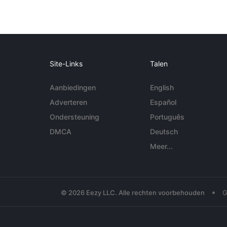
Site-Links
Talen
Aanbiedingen
English
Adverteren
Español
Ondersteuning
Português
DMCA
Deutsch
Meer...
•
© 2026 Eezy LLC. Alle rechten voorbehouden
G