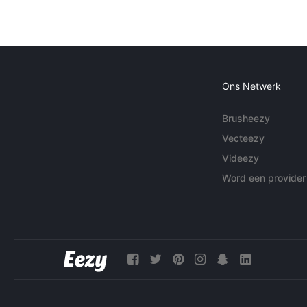
Ons Netwerk
Brusheezy
Vecteezy
Videezy
Word een provider