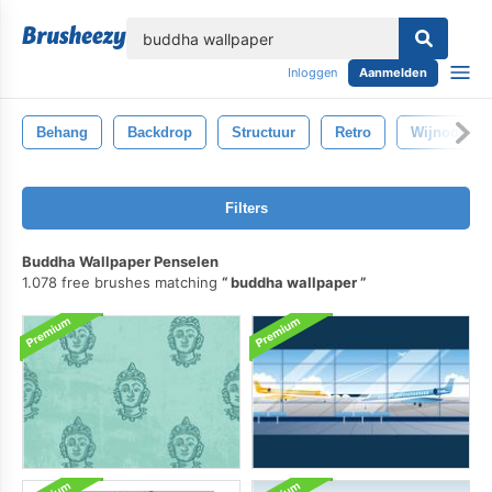
lose
Inloggen
Aanmelden
Behang
Backdrop
Structuur
Retro
Wijnoogst
Filters
Buddha Wallpaper Penselen
1.078 free brushes matching
buddha wallpaper