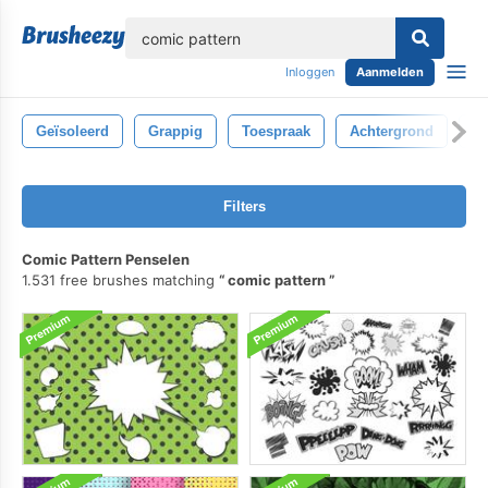
lose
Inloggen
Aanmelden
Geïsoleerd
Grappig
Toespraak
Achtergrond
Pa
Filters
Comic Pattern Penselen
1.531 free brushes matching
comic pattern