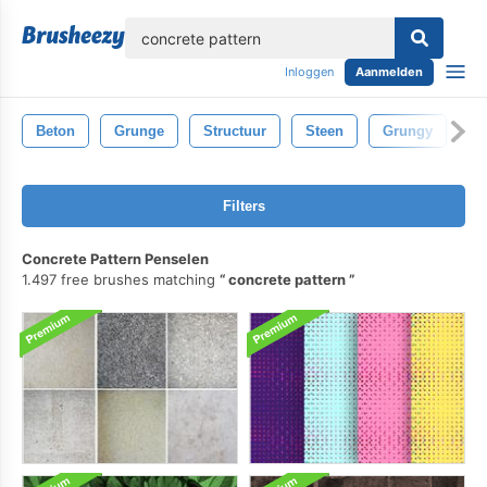
lose
Inloggen
Aanmelden
Beton
Grunge
Structuur
Steen
Grungy
Ac
Filters
Concrete Pattern Penselen
1.497 free brushes matching
concrete pattern