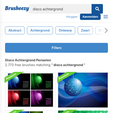
lose
Inloggen
Aanmelden
Abstract
Achtergrond
Ontwerp
Zwart
Disco
Filters
Disco Achtergrond Penselen
2.773 free brushes matching
disco achtergrond