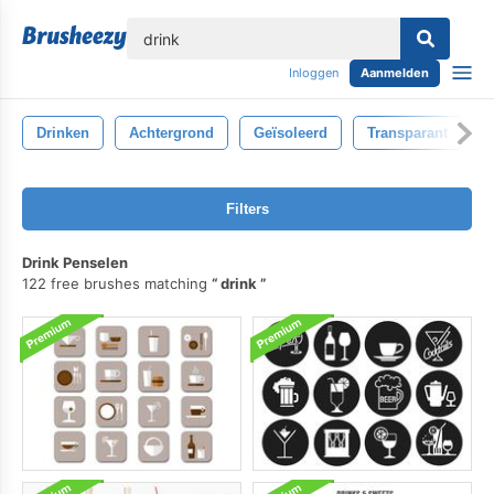
lose
Inloggen
Aanmelden
Drinken
Achtergrond
Geïsoleerd
Transparant
Filters
Drink Penselen
122 free brushes matching
drink