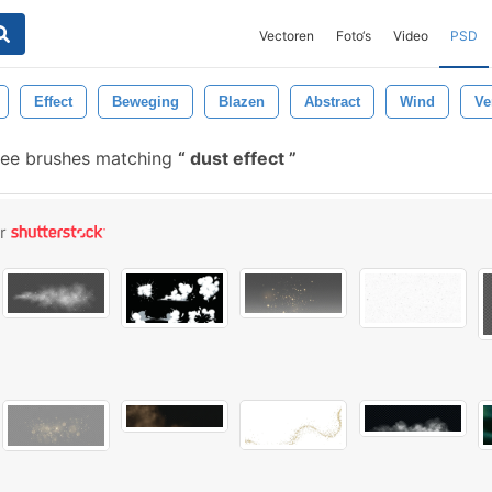
Vectoren
Foto‘s
Video
PSD
Effect
Beweging
Blazen
Abstract
Wind
Ve
ree brushes matching
dust effect
or