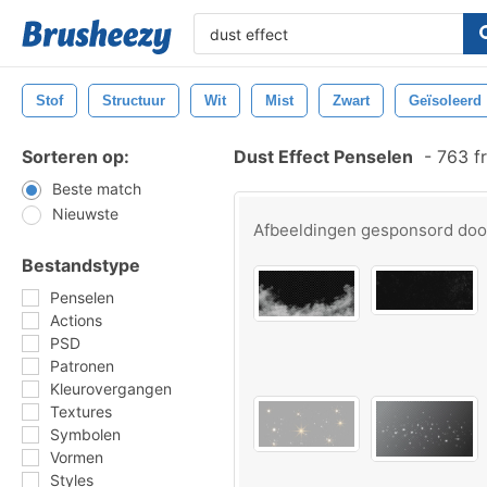
Stof
Structuur
Wit
Mist
Zwart
Geïsoleerd
Sorteren op:
Dust Effect Penselen
-
763 f
Beste match
Nieuwste
Afbeeldingen gesponsord do
Bestandstype
Penselen
Actions
PSD
Patronen
Kleurovergangen
Textures
Symbolen
Vormen
Styles