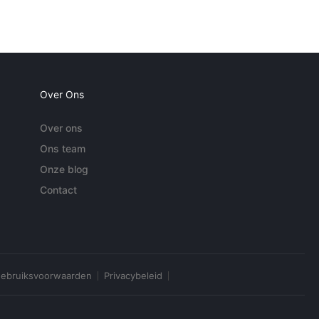
Over Ons
Over ons
Ons team
Onze blog
Contact
ebruiksvoorwaarden
Privacybeleid