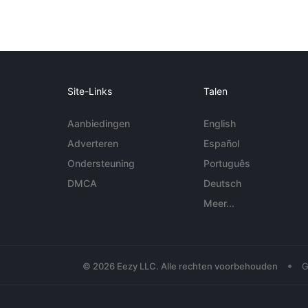
Site-Links
Talen
Aanbiedingen
English
Adverteren
Español
Ondersteuning
Português
DMCA
Deutsch
Meer...
•
© 2026 Eezy LLC. Alle rechten voorbehouden
G