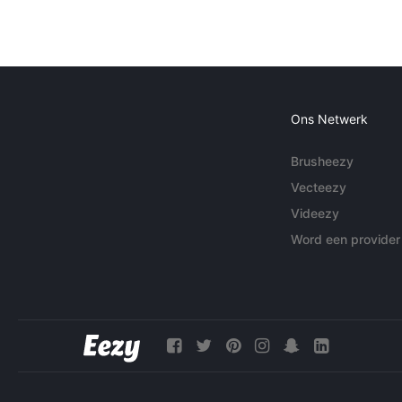
Ons Netwerk
Brusheezy
Vecteezy
Videezy
Word een provider