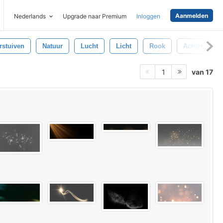
Aanmelden
Nederlands
Upgrade naar Premium
Inloggen
rstuiven
Natuur
Lucht
Licht
Rook
Achtergrond
van 17
1