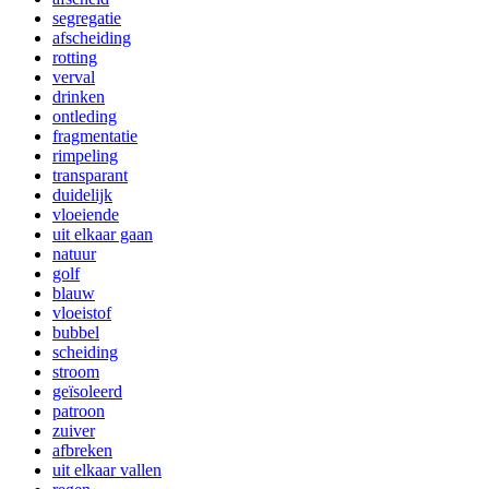
segregatie
afscheiding
rotting
verval
drinken
ontleding
fragmentatie
rimpeling
transparant
duidelijk
vloeiende
uit elkaar gaan
natuur
golf
blauw
vloeistof
bubbel
scheiding
stroom
geïsoleerd
patroon
zuiver
afbreken
uit elkaar vallen