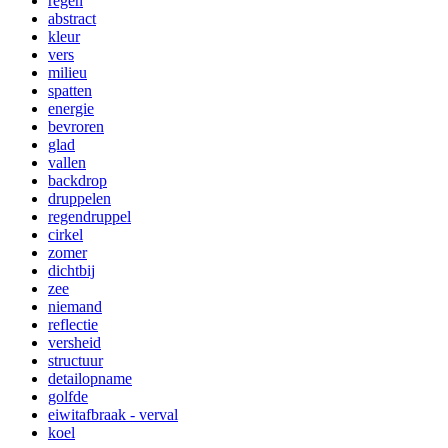
regen
abstract
kleur
vers
milieu
spatten
energie
bevroren
glad
vallen
backdrop
druppelen
regendruppel
cirkel
zomer
dichtbij
zee
niemand
reflectie
versheid
structuur
detailopname
golfde
eiwitafbraak - verval
koel