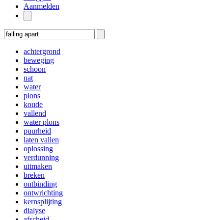
Aanmelden
achtergrond
beweging
schoon
nat
water
plons
koude
vallend
water plons
puurheid
laten vallen
oplossing
verdunning
uitmaken
breken
ontbinding
ontwrichting
kernsplijting
dialyse
afscheid