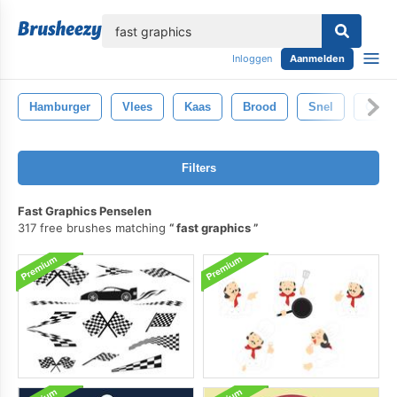
lose
Inloggen
Aanmelden
Hamburger
Vlees
Kaas
Brood
Snel
Chees
Filters
Fast Graphics Penselen
317 free brushes matching
fast graphics