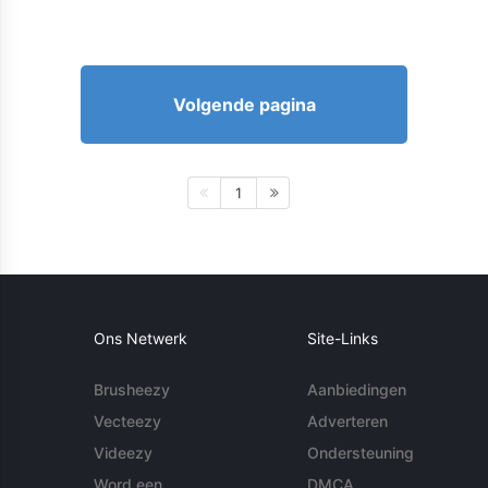
Volgende pagina
1
Ons Netwerk
Site-Links
Brusheezy
Aanbiedingen
Vecteezy
Adverteren
Videezy
Ondersteuning
Word een
DMCA