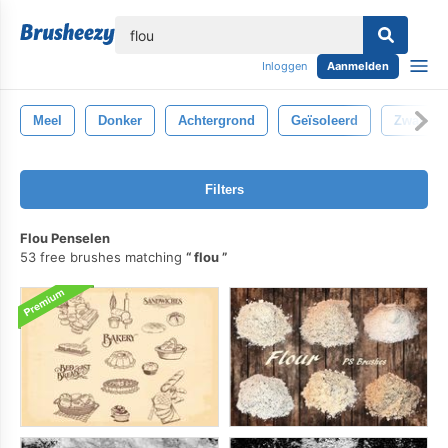
lose
Inloggen
Aanmelden
Meel
Donker
Achtergrond
Geïsoleerd
Zwart
Filters
Flou Penselen
53 free brushes matching
flou