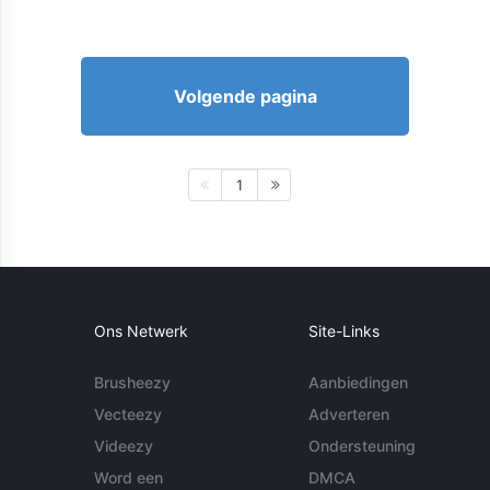
Volgende pagina
1
Ons Netwerk
Site-Links
Brusheezy
Aanbiedingen
Vecteezy
Adverteren
Videezy
Ondersteuning
Word een
DMCA