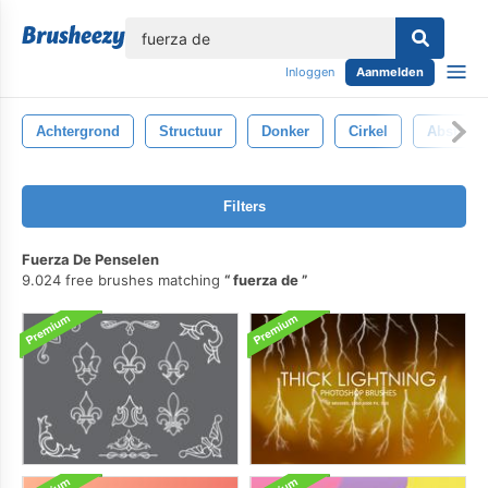
lose
Inloggen
Aanmelden
Achtergrond
Structuur
Donker
Cirkel
Abstract
Filters
Fuerza De Penselen
9.024 free brushes matching
fuerza de