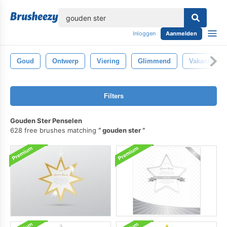
lose
Inloggen
Aanmelden
Goud
Ontwerp
Viering
Glimmend
Vakantie
Filters
Gouden Ster Penselen
628 free brushes matching
gouden ster