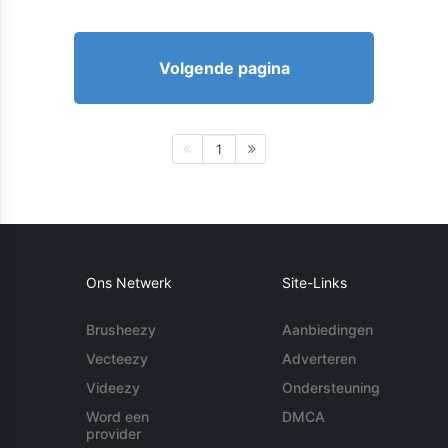
Volgende pagina
1
Ons Netwerk
Site-Links
Brusheezy
Aanbiedingen
Vecteezy
Adverteren
Videezy
Ondersteuning
Word een
DMCA
provider