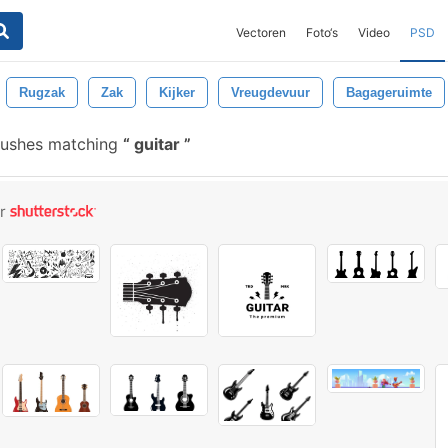
Vectoren
Foto‘s
Video
PSD
Rugzak
Zak
Kijker
Vreugdevuur
Bagageruimte
rushes matching
guitar
or