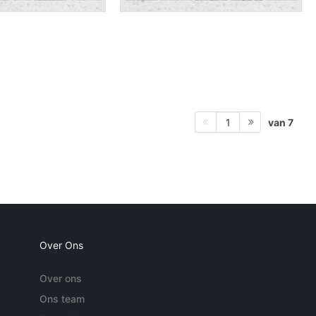
van 7
1
Over Ons
Over ons
Ons team