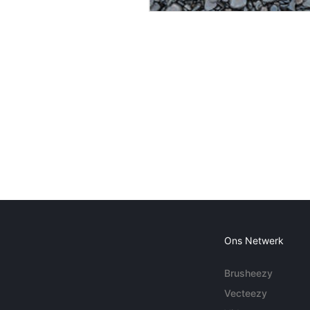
Ons Netwerk
Brusheezy
Vecteezy