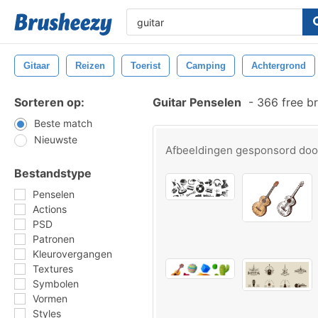
Gitaar
Reizen
Toerist
Camping
Achtergrond
Sorteren op:
Guitar Penselen
-
366 free b
Beste match
Nieuwste
Afbeeldingen gesponsord do
Bestandstype
Penselen
Actions
PSD
Patronen
Kleurovergangen
Textures
Symbolen
Vormen
Styles