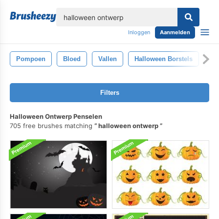
lose
Inloggen
Aanmelden
Pompoen
Bloed
Vallen
Halloween Borstels
Ke
Filters
Halloween Ontwerp Penselen
705 free brushes matching
halloween ontwerp