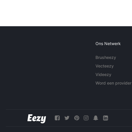
Ons Netwerk
Brusheezy
Vecteezy
Videezy
Word een provider