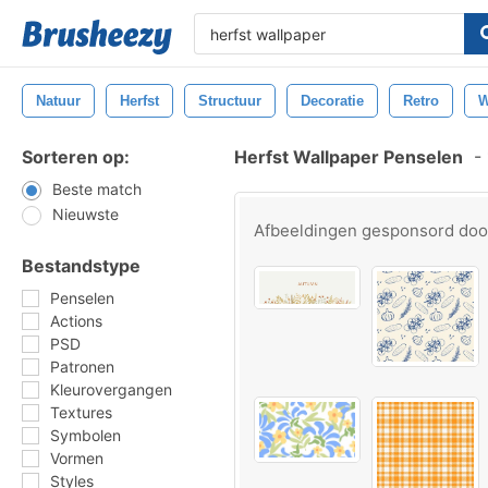
Natuur
Herfst
Structuur
Decoratie
Retro
W
Sorteren op:
Herfst Wallpaper Penselen
-
Beste match
Nieuwste
Afbeeldingen gesponsord do
Bestandstype
Penselen
Actions
PSD
Patronen
Kleurovergangen
Textures
Symbolen
Vormen
Styles