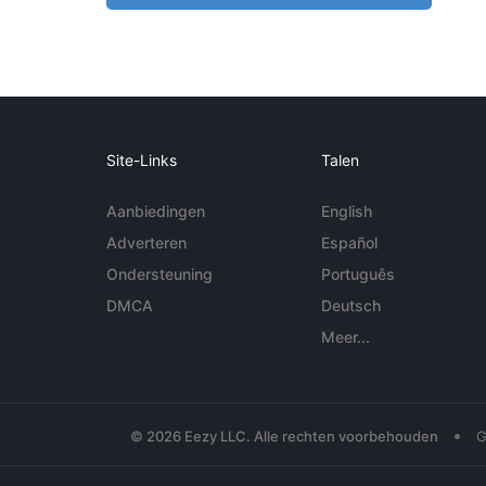
Site-Links
Talen
Aanbiedingen
English
Adverteren
Español
Ondersteuning
Português
DMCA
Deutsch
Meer...
•
© 2026 Eezy LLC. Alle rechten voorbehouden
G