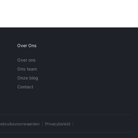
Over Ons
Over ons
Ons team
Onze blog
Contact
ebruiksvoorwaarden
Privacybeleid