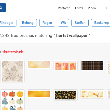
Vectoren
Foto‘s
Video
PSD
ijnoogst
Behang
Regen
Wit
Stoffen
Backdrop
1.243 free brushes matching
herfst wallpaper
or