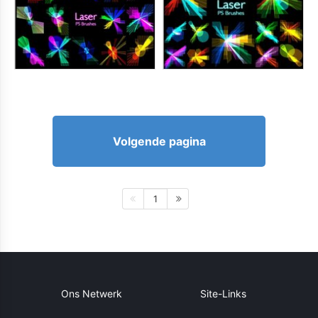
Volgende pagina
1
Ons Netwerk
Site-Links