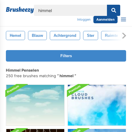
lose
Inloggen
Aanmelden
Hemel
Blauw
Achtergrond
Ster
Ruimte
Il
Filters
Himmel Penselen
250 free brushes matching
himmel