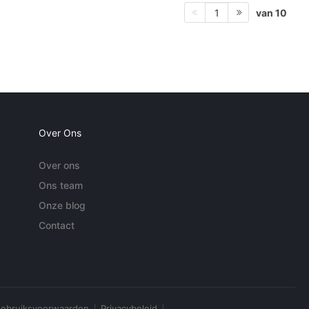
van 10
1
Over Ons
Over ons
Ons team
Onze blog
Contact
ebruiksvoorwaarden
Privacybeleid