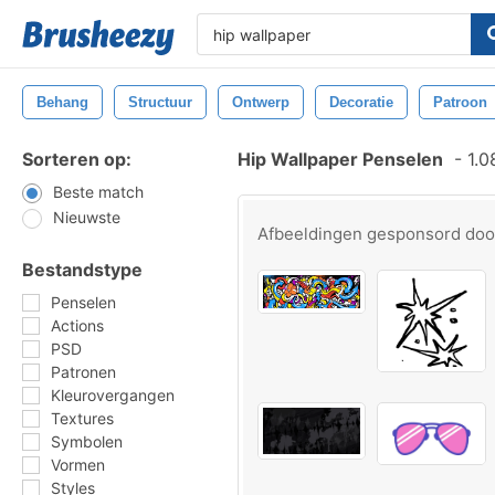
Behang
Structuur
Ontwerp
Decoratie
Patroon
Sorteren op:
Hip Wallpaper Penselen
-
1.0
Beste match
Nieuwste
Afbeeldingen gesponsord do
Bestandstype
Penselen
Actions
PSD
Patronen
Kleurovergangen
Textures
Symbolen
Vormen
Styles