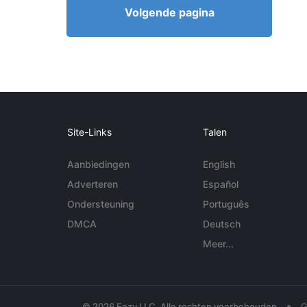
Volgende pagina
Site-Links
Talen
Aanbiedingen
English
Adverteren
Español
Ondersteuning
Português
DMCA
Deutsch
Meer...
•
© 2026 Eezy LLC. Alle rechten voorbehouden
G