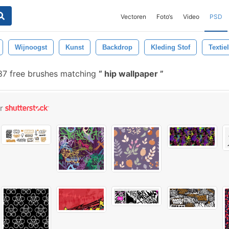
Vectoren
Foto‘s
Video
PSD
Wijnoogst
Kunst
Backdrop
Kleding Stof
Textiel
87 free brushes matching
hip wallpaper
or