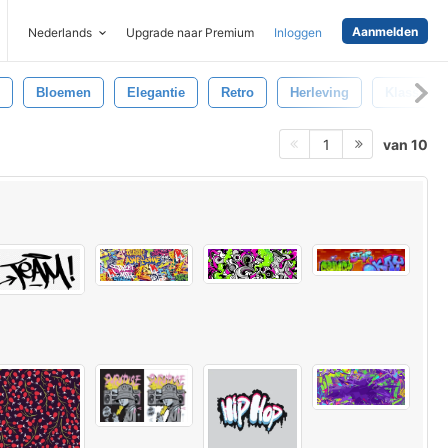
Aanmelden
Nederlands
Upgrade naar Premium
Inloggen
Bloemen
Elegantie
Retro
Herleving
Klassiek
van 10
1