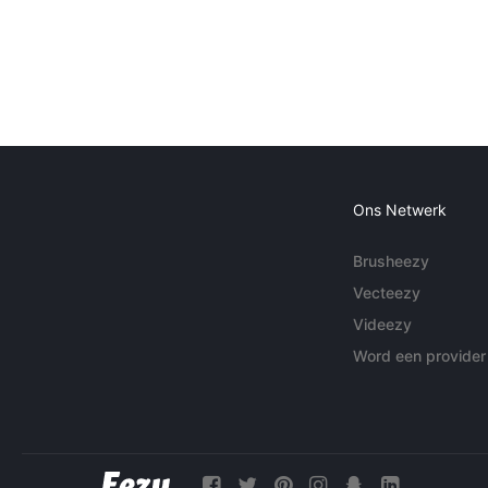
Ons Netwerk
Brusheezy
Vecteezy
Videezy
Word een provider