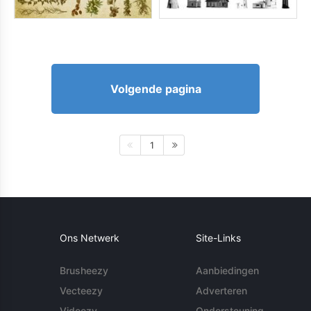
Volgende pagina
1
Ons Netwerk
Site-Links
Brusheezy
Aanbiedingen
Vecteezy
Adverteren
Videezy
Ondersteuning