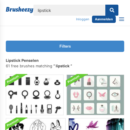
lose
Inloggen
Aanmelden
Filters
Lipstick Penselen
61 free brushes matching
lipstick