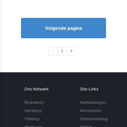
Volgende pagina
1
Ons Netwerk
Site-Links
Brusheezy
Aanbiedingen
Vecteezy
Adverteren
Videezy
Ondersteuning
Word een
DMCA