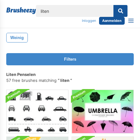
lose
Inloggen
Aanmelden
Weinig
Filters
Liten Penselen
57 free brushes matching
liten