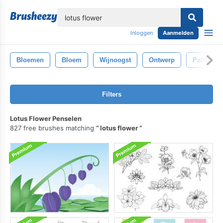
lose
Inloggen
Aanmelden
Bloemen
Bloem
Wijnoogst
Ontwerp
Patroon
Filters
Lotus Flower Penselen
827 free brushes matching
lotus flower