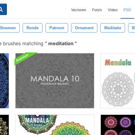
Vectoren
Foto‘s
Video
PSD
Bloemen
Ronde
Patroon
Ornament
Meditatie
B
e brushes matching
meditation