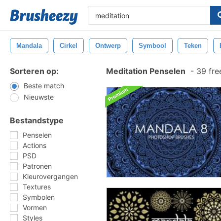
Mandala
Cirkel
Ontwerp
Symbool
Teken
Sorteren op:
Meditation Penselen
-
39 fre
Beste match
Nieuwste
Bestandstype
Penselen
Actions
PSD
Patronen
Kleurovergangen
Textures
Symbolen
Vormen
Styles