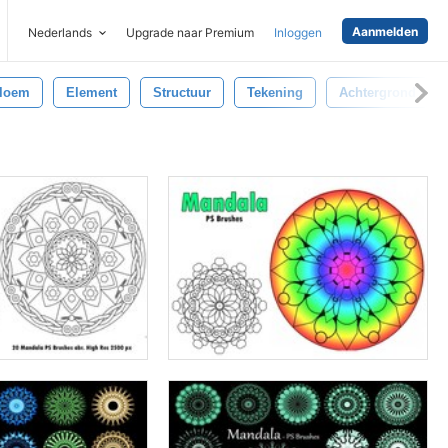
Aanmelden
Nederlands
Upgrade naar Premium
Inloggen
loem
Element
Structuur
Tekening
Achtergrond