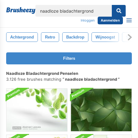
lose
Inloggen
Aanmelden
Achtergrond
Retro
Backdrop
Wijnoogst
Struct
Filters
Naadloze Bladachtergrond Penselen
3.126 free brushes matching
naadloze bladachtergrond