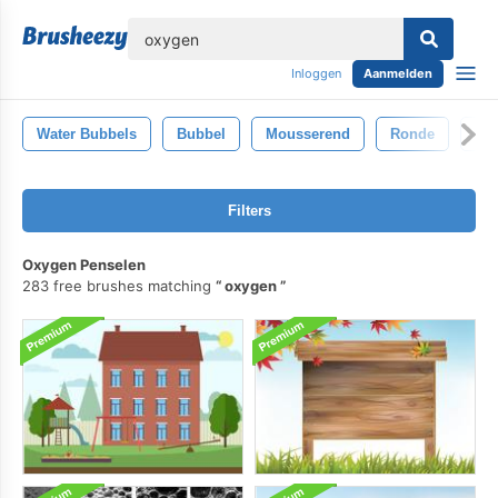
lose
Inloggen
Aanmelden
Water Bubbels
Bubbel
Mousserend
Ronde
Art
Filters
Oxygen Penselen
283 free brushes matching
oxygen