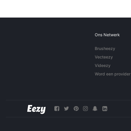
Ons Netwerk
Brusheezy
Vecteezy
Videezy
Word een provider