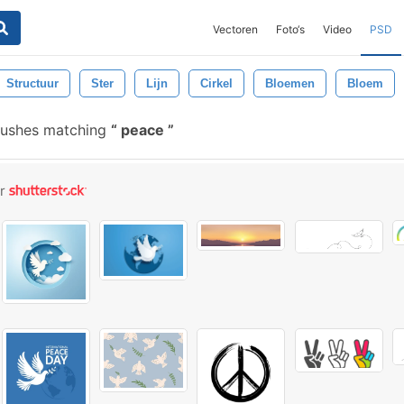
Vectoren
Foto‘s
Video
PSD
Structuur
Ster
Lijn
Cirkel
Bloemen
Bloem
rushes matching
peace
or