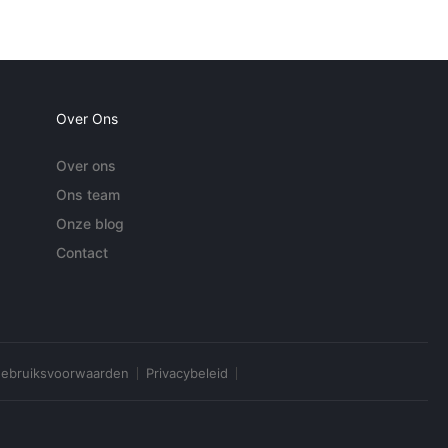
Over Ons
Over ons
Ons team
Onze blog
Contact
ebruiksvoorwaarden
Privacybeleid