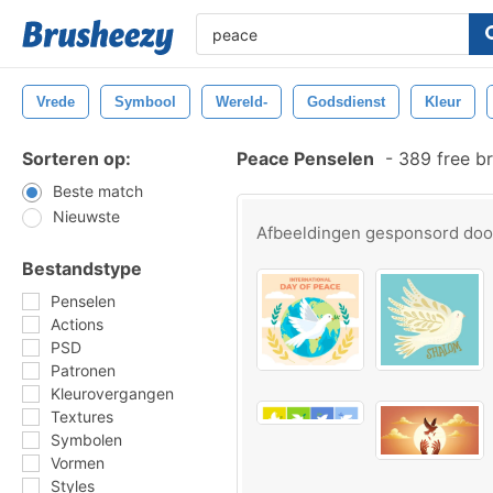
Vrede
Symbool
Wereld-
Godsdienst
Kleur
Sorteren op:
Peace Penselen
-
389 free b
Beste match
Nieuwste
Afbeeldingen gesponsord do
Bestandstype
Penselen
Actions
PSD
Patronen
Kleurovergangen
Textures
Symbolen
Vormen
Styles