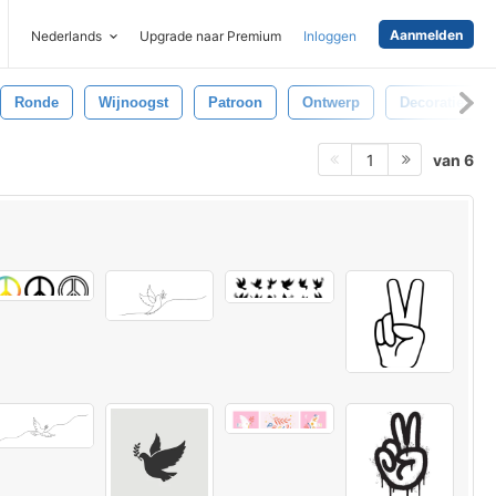
Aanmelden
Nederlands
Upgrade naar Premium
Inloggen
Ronde
Wijnoogst
Patroon
Ontwerp
Decoratief
van 6
1