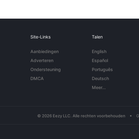
Site-Links
Talen
Aanbiedingen
English
Adverteren
Español
Ondersteuning
Português
DMCA
Deutsch
Meer...
•
© 2026 Eezy LLC. Alle rechten voorbehouden
G