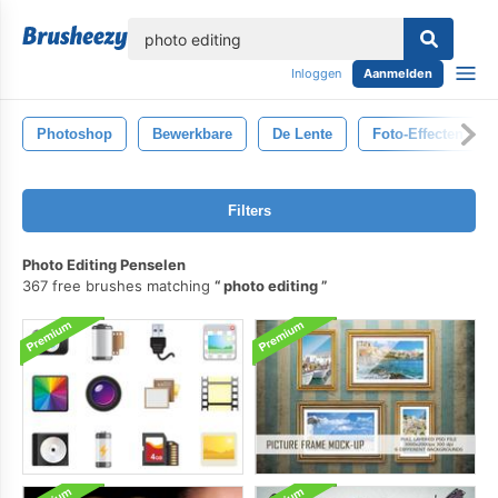
lose
Inloggen
Aanmelden
Photoshop
Bewerkbare
De Lente
Foto-Effecten
Filters
Photo Editing Penselen
367 free brushes matching
photo editing