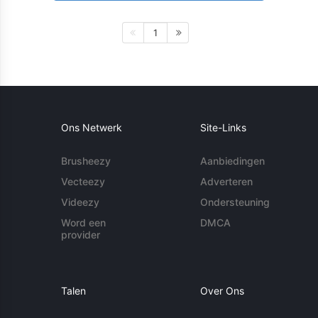
1
Ons Netwerk
Site-Links
Brusheezy
Aanbiedingen
Vecteezy
Adverteren
Videezy
Ondersteuning
Word een
DMCA
provider
Talen
Over Ons