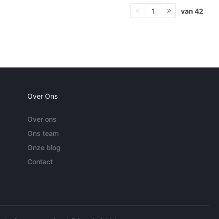
van 42
1
Over Ons
Over ons
Ons team
Onze blog
Contact