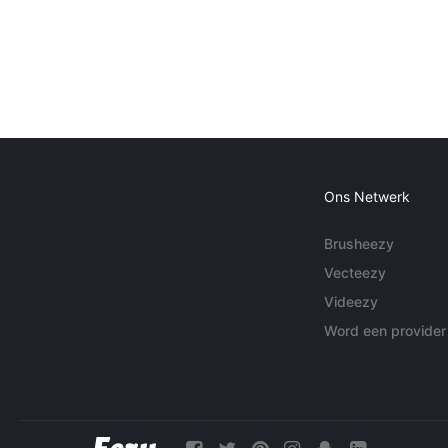
Ons Netwerk
Brusheezy
Vecteezy
Videezy
Word een provider