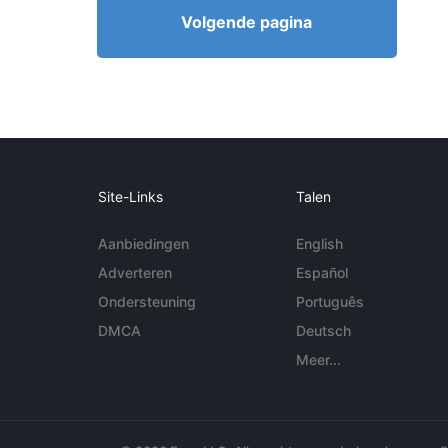
Volgende pagina
Site-Links
Talen
Aanbiedingen
English
Adverteren
Español
Ondersteuning
Português
DMCA
Deutsch
Meer...