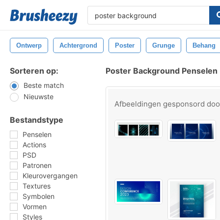
Ontwerp
Achtergrond
Poster
Grunge
Behang
Sorteren op:
Poster Background Penselen
Beste match
Nieuwste
Afbeeldingen gesponsord do
Bestandstype
Penselen
Actions
PSD
Patronen
Kleurovergangen
Textures
Symbolen
Vormen
Styles