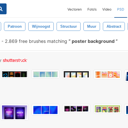
Vectoren
Foto‘s
Video
PSD
Patroon
Wijnoogst
Structuur
Muur
Abstract
-
2.869 free brushes matching
poster background
or