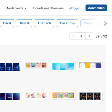
Aanmelden
Nederlands
Upgrade naar Premium
Inloggen
Barst
Kunst
Grafisch
Backdrop
Papier
Oud
van 42
1