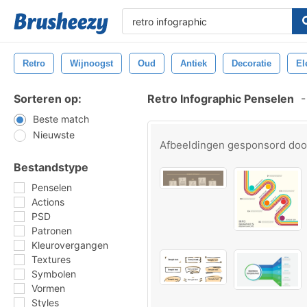
Retro
Wijnoogst
Oud
Antiek
Decoratie
El
Sorteren op:
Retro Infographic Penselen
-
Beste match
Nieuwste
Afbeeldingen gesponsord do
Bestandstype
Penselen
Actions
PSD
Patronen
Kleurovergangen
Textures
Symbolen
Vormen
Styles