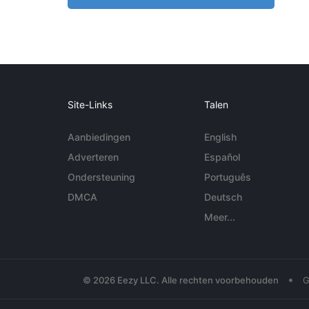
Site-Links
Talen
Aanbiedingen
English
Adverteren
Español
Ondersteuning
Português
DMCA
Deutsch
Meer...
•
© 2026 Eezy LLC. Alle rechten voorbehouden
G