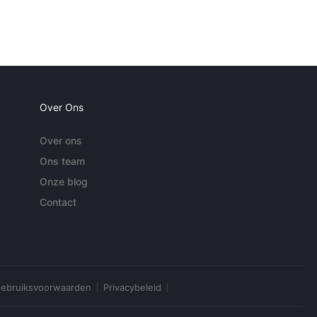
Over Ons
Over ons
Ons team
Onze blog
Contact
ebruiksvoorwaarden
Privacybeleid