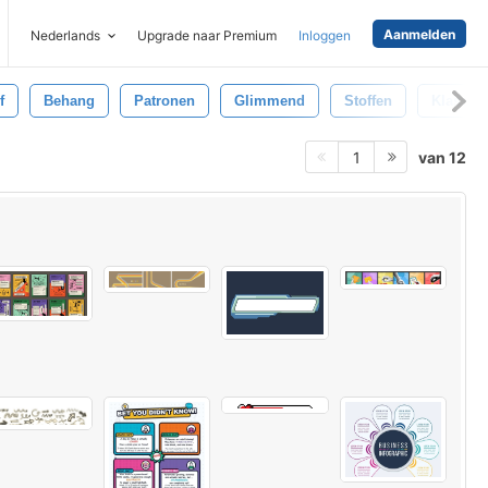
Aanmelden
Nederlands
Upgrade naar Premium
Inloggen
f
Behang
Patronen
Glimmend
Stoffen
Klassiek
van 12
1