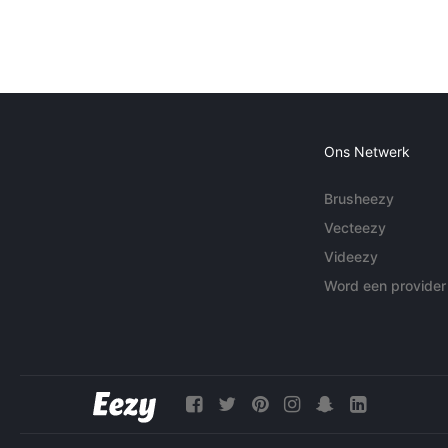
Ons Netwerk
Brusheezy
Vecteezy
Videezy
Word een provider