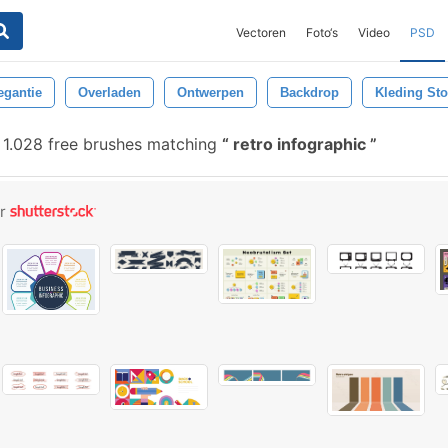
Vectoren
Foto‘s
Video
PSD
egantie
Overladen
Ontwerpen
Backdrop
Kleding Sto
1.028 free brushes matching
retro infographic
or