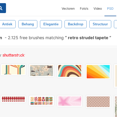
Vectoren
Foto‘s
Video
PSD
Antiek
Behang
Elegantie
Backdrop
Structuur
n
-
2.125 free brushes matching
retro strudel tapete
or