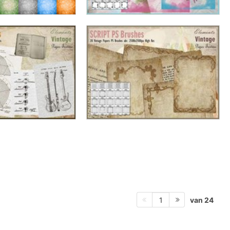
van 24
1