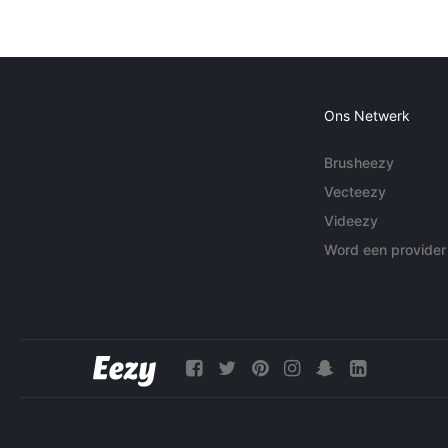
Ons Netwerk
Brusheezy
Vecteezy
Videezy
Word een provider