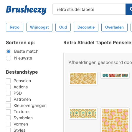
Retro
Wijnoogst
Oud
Decoratie
Overladen
Sorteren op:
Retro Strudel Tapete Pensele
Beste match
Nieuwste
Afbeeldingen gesponsord do
Bestandstype
Penselen
Actions
PSD
Patronen
Kleurovergangen
Textures
Symbolen
Vormen
Styles