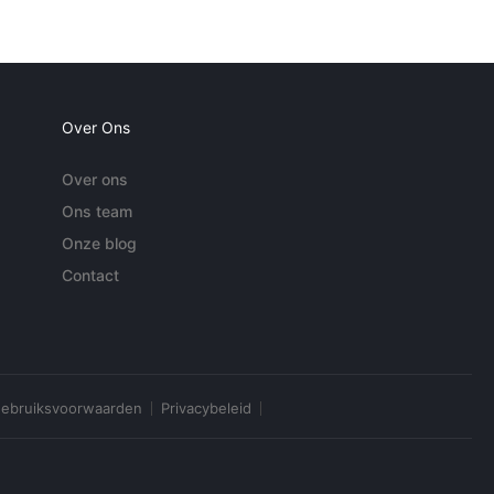
Over Ons
Over ons
Ons team
Onze blog
Contact
ebruiksvoorwaarden
Privacybeleid