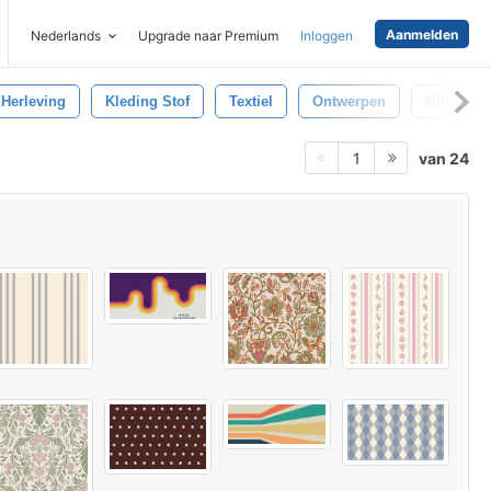
Aanmelden
Nederlands
Upgrade naar Premium
Inloggen
Herleving
Kleding Stof
Textiel
Ontwerpen
Glimmen
van 24
1