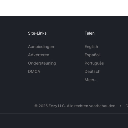
Site-Links
Talen
Aanbiedingen
English
Adverteren
Español
Ondersteuning
Português
DMCA
Deutsch
Meer...
•
© 2026 Eezy LLC. Alle rechten voorbehouden
G