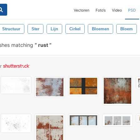
Vectoren
Foto‘s
Video
PSD
Structuur
Ster
Lijn
Cirkel
Bloemen
Bloem
shes matching
rust
or