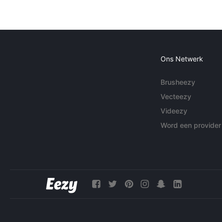
Ons Netwerk
Brusheezy
Vecteezy
Videezy
Word een provider