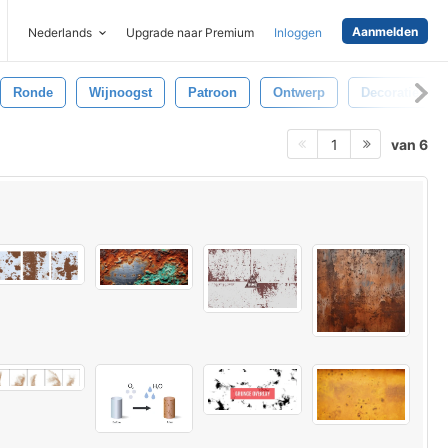
Aanmelden
Nederlands
Upgrade naar Premium
Inloggen
Ronde
Wijnoogst
Patroon
Ontwerp
Decoratief
van 6
1