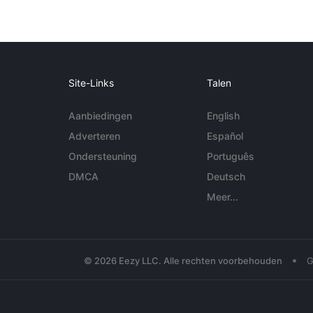
Site-Links
Talen
Aanbiedingen
English
Adverteren
Español
Ondersteuning
Português
DMCA
Deutsch
Meer...
•
© 2026 Eezy LLC. Alle rechten voorbehouden
G