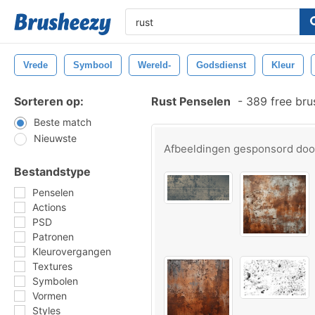
Vrede
Symbool
Wereld-
Godsdienst
Kleur
Sorteren op:
Rust Penselen
-
389 free bru
Beste match
Nieuwste
Afbeeldingen gesponsord do
Bestandstype
Penselen
Actions
PSD
Patronen
Kleurovergangen
Textures
Symbolen
Vormen
Styles