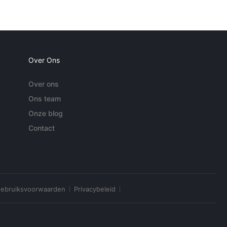
Over Ons
Over ons
Ons team
Onze blog
Contact
ebruiksvoorwaarden
Privacybeleid