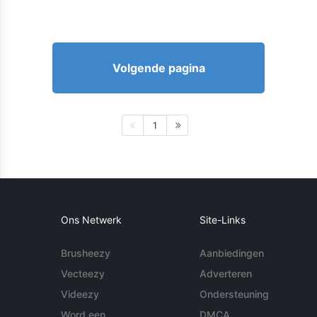
Volgende pagina
1
Ons Netwerk
Site-Links
Brusheezy
Aanbiedingen
Vecteezy
Adverteren
Videezy
Ondersteuning
Word een
DMCA