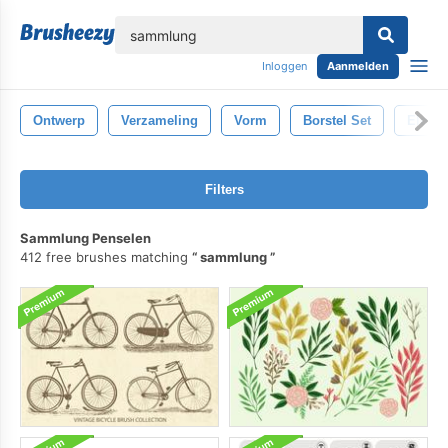
lose
Inloggen
Aanmelden
Ontwerp
Verzameling
Vorm
Borstel Set
Eleme
Filters
Sammlung Penselen
412 free brushes matching
sammlung