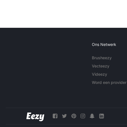
Ons Netwerk
Brusheezy
Vecteezy
Videezy
Word een provider