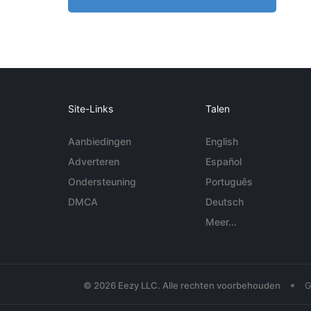
Site-Links
Talen
Aanbiedingen
English
Adverteren
Español
Ondersteuning
Português
DMCA
Deutsch
Meer...
•
© 2026 Eezy LLC. Alle rechten voorbehouden
G