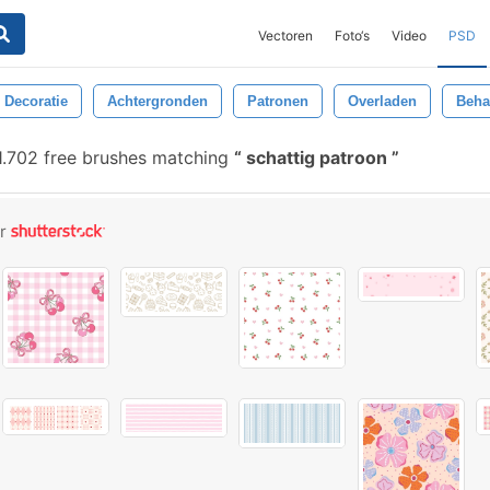
Vectoren
Foto‘s
Video
PSD
Decoratie
Achtergronden
Patronen
Overladen
Beh
.702 free brushes matching
schattig patroon
or