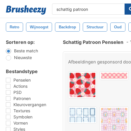
Retro
Wijnoogst
Backdrop
Structuur
Oud
Sorteren op:
Schattig Patroon Penselen
-
1
Beste match
Nieuwste
Afbeeldingen gesponsord do
Bestandstype
Penselen
Actions
PSD
Patronen
Kleurovergangen
Textures
Symbolen
Vormen
Styles