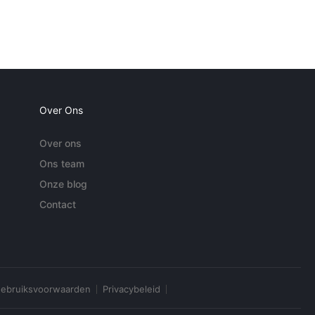
Over Ons
Over ons
Ons team
Onze blog
Contact
ebruiksvoorwaarden
Privacybeleid