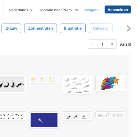
Aanmelden
Nederlands
Upgrade naar Premium
Inloggen
Blauw
Zonnestralen
Illustratie
Ontwerp
Geïsolee
van 8
1