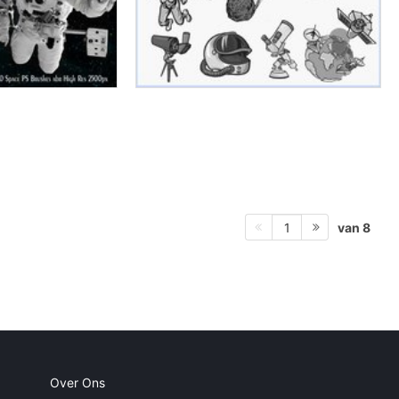
van 8
1
Over Ons