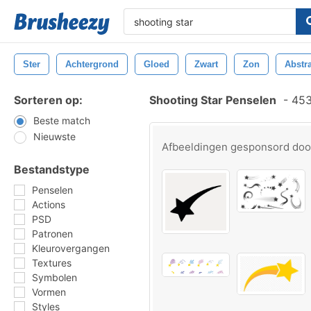
Ster
Achtergrond
Gloed
Zwart
Zon
Abstr
Sorteren op:
Shooting Star Penselen
-
453
Beste match
Nieuwste
Afbeeldingen gesponsord do
Bestandstype
Penselen
Actions
PSD
Patronen
Kleurovergangen
Textures
Symbolen
Vormen
Styles