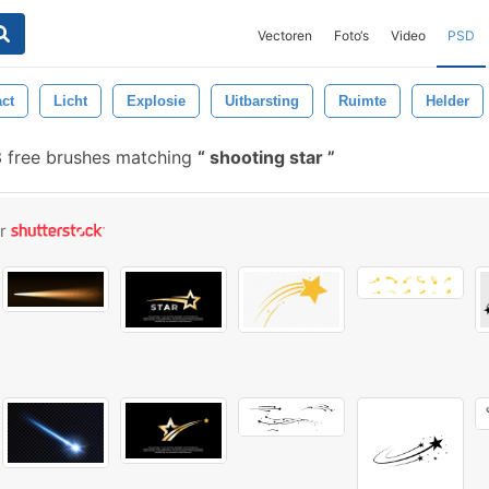
Vectoren
Foto‘s
Video
PSD
act
Licht
Explosie
Uitbarsting
Ruimte
Helder
 free brushes matching
shooting star
or