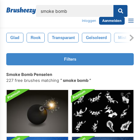
lose
Inloggen
Aanmelden
Glad
Rook
Transparant
Geïsoleerd
Mist
B
Filters
Smoke Bomb Penselen
227 free brushes matching
smoke bomb