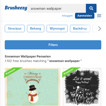
lose
Inloggen
Aanmelden
Structuur
Behang
Wijnoogst
Backdrop
Patroo
Filters
Snowman Wallpaper Penselen
1.102 free brushes matching
snowman wallpaper