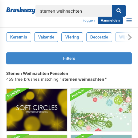
lose
Inloggen
Aanmelden
Kerstmis
Vakantie
Viering
Decoratie
Wijnoogs
Filters
Sternen Weihnachten Penselen
459 free brushes matching
sternen weihnachten