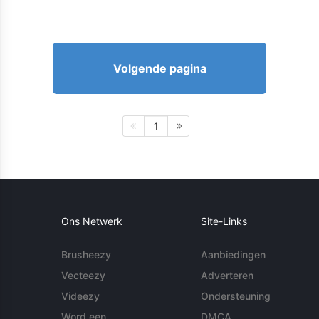
Volgende pagina
1
Ons Netwerk
Site-Links
Brusheezy
Aanbiedingen
Vecteezy
Adverteren
Videezy
Ondersteuning
Word een
DMCA