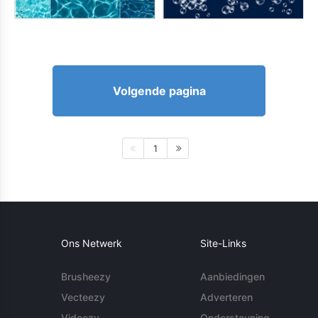
Volgende pagina
1
Ons Netwerk
Site-Links
Brusheezy
Aanbiedingen
Vecteezy
Adverteren
Videezy
Ondersteuning