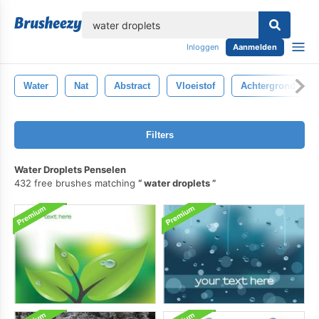
lose
Inloggen
Aanmelden
Water
Nat
Abstract
Vloeistof
Achtergrond
Filters
Water Droplets Penselen
432 free brushes matching
water droplets