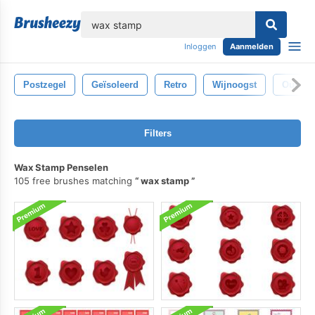
lose
Inloggen
Aanmelden
Postzegel
Geïsoleerd
Retro
Wijnoogst
Oud
Filters
Wax Stamp Penselen
105 free brushes matching
wax stamp