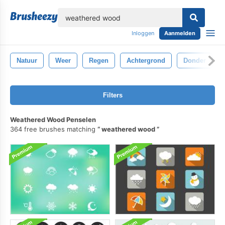
lose
Inloggen
Aanmelden
Natuur
Weer
Regen
Achtergrond
Donder
Filters
Weathered Wood Penselen
364 free brushes matching
weathered wood