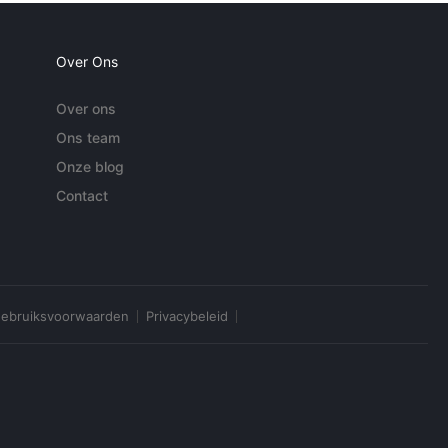
Over Ons
Over ons
Ons team
Onze blog
Contact
ebruiksvoorwaarden
Privacybeleid