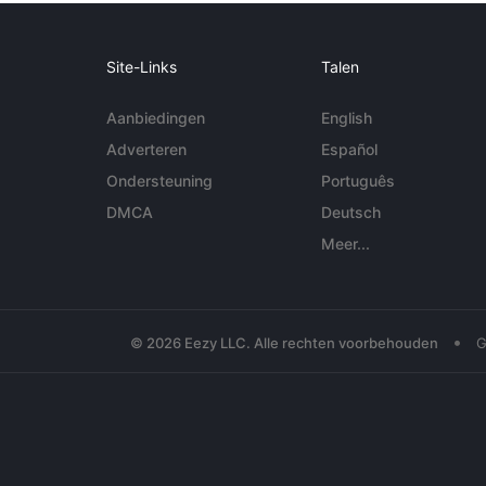
Site-Links
Talen
Aanbiedingen
English
Adverteren
Español
Ondersteuning
Português
DMCA
Deutsch
Meer...
•
© 2026 Eezy LLC. Alle rechten voorbehouden
G