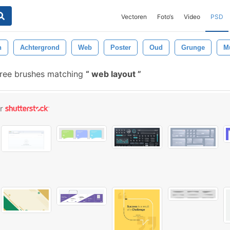
Vectoren
Foto‘s
Video
PSD
n
Achtergrond
Web
Poster
Oud
Grunge
M
ree brushes matching
web layout
or