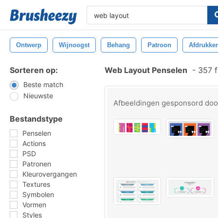
Ontwerp
Wijnoogst
Behang
Patroon
Afdrukke
Sorteren op:
Web Layout Penselen
-
357 f
Beste match
Nieuwste
Afbeeldingen gesponsord do
Bestandstype
Penselen
Actions
PSD
Patronen
Kleurovergangen
Textures
Symbolen
Vormen
Styles