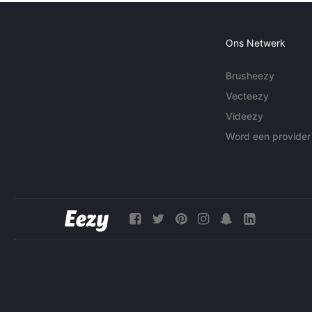
Ons Netwerk
Brusheezy
Vecteezy
Videezy
Word een provider