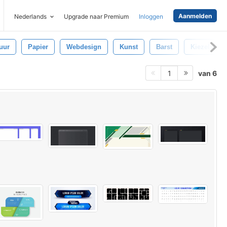
Aanmelden
Nederlands
Upgrade naar Premium
Inloggen
uur
Papier
Webdesign
Kunst
Barst
Kiezelsteen
van 6
1