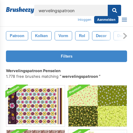
lose
Inloggen
Aanmelden
Patroon
Kolken
Vorm
Rol
Decor
Decorati
Filters
Wervelingspatroon Penselen
1.778 free brushes matching
wervelingspatroon