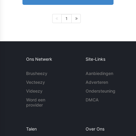
1
Ons Netwerk
Site-Links
Brusheezy
Aanbiedingen
Vecteezy
Adverteren
Videezy
Ondersteuning
Word een
DMCA
provider
Talen
Over Ons